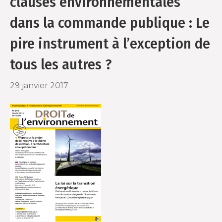
clauses environnementales
o
r
dans la commande publique : Le
k
pire instrument à l’exception de
tous les autres ?
29 janvier 2017