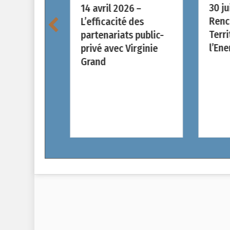
30 ju
26 –
14 avril 2026 –
Renc
à la
L’efficacité des
Terri
e du
partenariats public-
l’Ene
erroviaire
privé avec Virginie
ec D.
Grand
 (Roland
Benoit
ul