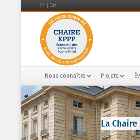
Fr
|
En
Nous connaître
Projets
É
La Chaire