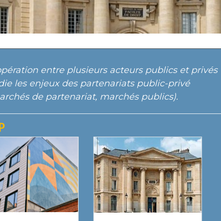
pération entre plusieurs acteurs publics et privés
udie les enjeux des partenariats public-privé
archés de partenariat, marchés publics).
P