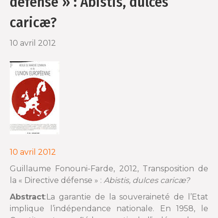
défense » : Abistis, dulces
o
r
caricæ?
k
10 avril 2012
10 avril 2012
Guillaume Fonouni-Farde, 2012, Transposition de
la « Directive défense » :
Abistis, dulces caricæ
?
Abstract
:La garantie de la souveraineté de l’Etat
implique l’indépendance nationale. En 1958, le