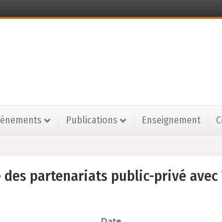
vénements
Publications
Enseignement
C
té des partenariats public-privé avec
Date