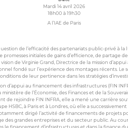
Mardi 14 avril 2026
18h00 à 19h30
A l’IAE de Paris
question de l’efficacité des partenariats public-privé à l
e promesses initiales de gains d’efficience, de partage de
vision de Virginie Grand, Directrice de la mission d’appu
ionnel fondé sur l’expérience des montages récents. Le sé
onditions de leur pertinence dans les stratégies d’invest
sion d’appui au financement des infrastructures (FIN INFR
 ministère de l’Économie, des Finances et de la Souvera
ant de rejoindre FIN INFRA, elle a mené une carrière so
pe HSBC, à Paris et à Londres, où elle a successivement 
notamment dirigé l’activité de financements de projets p
e des grandes entreprises et du secteur public. Au cours 
 le financement d’infrastructures et dans la finance d