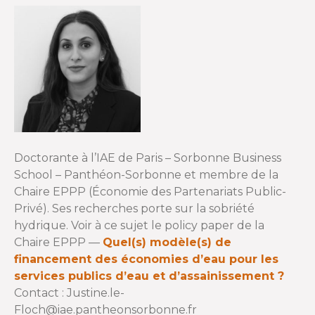
o
r
k
Doctorante à l’IAE de Paris – Sorbonne Business
School – Panthéon-Sorbonne et membre de la
Chaire EPPP (Économie des Partenariats Public-
Privé). Ses recherches porte sur la sobriété
hydrique. Voir à ce sujet le policy paper de la
Chaire EPPP —
Quel(s) modèle(s) de
financement des économies d’eau pour les
services publics d’eau et d’assainissement ?
Contact : Justine.le-
Floch@iae.pantheonsorbonne.fr