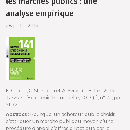
les marchés publics : une
o
r
analyse empirique
k
28 juillet 2013
E. Chong, C. Staropoli et A. Yvrande-Billon, 2013 –
Revue d’Economie Industrielle, 2013 (1), n°141, pp.
51-72.
Abstract
: Pourquoi un acheteur public choisit-il
d’attribuer un marché public au moyen d’une
procédure d’appel d’offres plutôt que par la