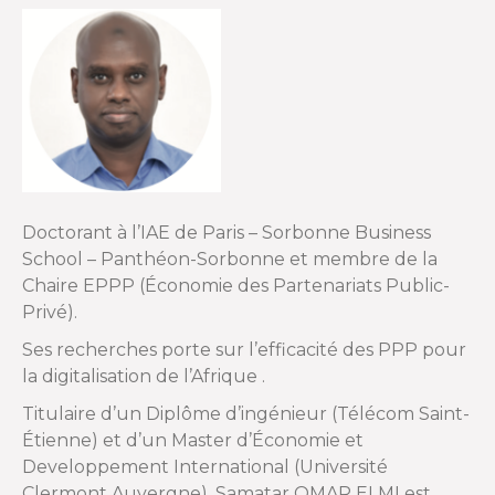
o
r
k
Doctorant à l’IAE de Paris – Sorbonne Business
School – Panthéon-Sorbonne et membre de la
Chaire EPPP (Économie des Partenariats Public-
Privé).
Ses recherches porte sur l’efficacité des PPP pour
la digitalisation de l’Afrique .
Titulaire d’un Diplôme d’ingénieur (Télécom Saint-
Étienne) et d’un Master d’Économie et
Developpement International (Université
Clermont Auvergne), Samatar OMAR ELMI est