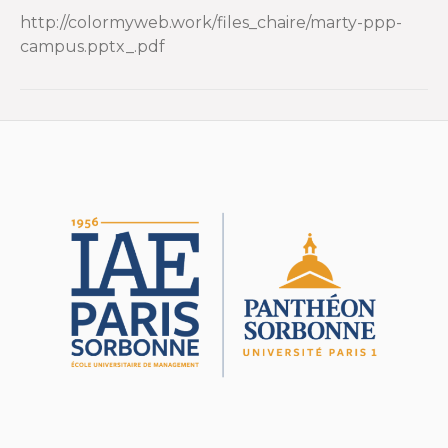
http://colormyweb.work/files_chaire/marty-ppp-
campus.pptx_.pdf