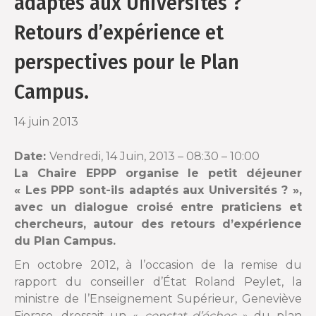
adaptés aux Universités ?
o
r
Retours d’expérience et
k
perspectives pour le Plan
Campus.
14 juin 2013
Date:
Vendredi, 14 Juin, 2013 –
08:30
–
10:00
La Chaire EPPP organise le petit déjeuner
« Les PPP sont-ils adaptés aux Universités ? »,
avec un dialogue croisé entre praticiens et
chercheurs, autour des retours d’expérience
du Plan Campus.
En octobre 2012, à l’occasion de la remise du
rapport du conseiller d’État Roland Peylet, la
ministre de l’Enseignement Supérieur, Geneviève
Fioraso, dressait un «
constat d’échec
» du plan